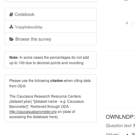
Codebook
0
Ներբեռնումներ
Browse this survey
In some cases the percentages do not add
Note:
up to 100 due to decimal points and rounding.
Please use the following
when citing data
citation
from ODA:
The Caucasus Research Resource Centers.
(dataset year) "[dataset name - e.g. Caucasus
Barometer]". Retrieved through ODA -
http://caucasusbarometer.org
on {date of
OWNLNDP: H
accessing the database here}.
Question text:
P
Values:
Y