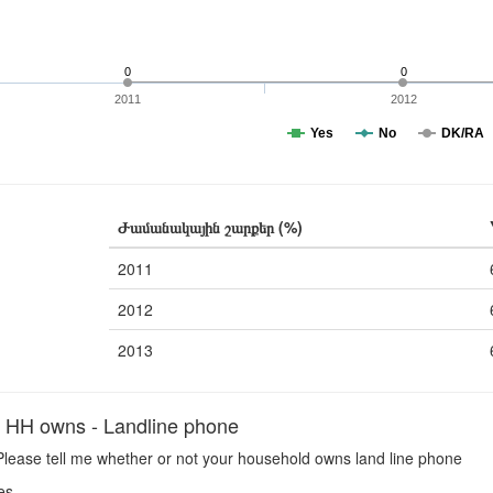
0
0
2011
2012
Yes
No
DK/RA
Ժամանակային շարքեր (%)
2011
2012
2013
H owns - Landline phone
lease tell me whether or not your household owns land line phone
es