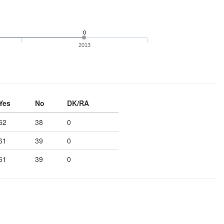
0
2013
Yes
No
DK/RA
62
38
0
61
39
0
61
39
0