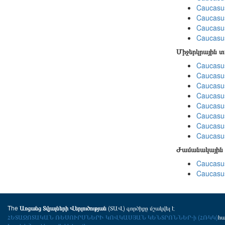
Caucasu
Caucasu
Caucasus
Caucasu
Միջերկրային 
Caucasus
Caucasus
Caucasus
Caucasus
Caucasus
Caucasus
Caucasus
Caucasus
Ժամանակային 
Caucasus
Caucasus
The
(ՏԱՎ) գործիքը մշակվել է
Առցանց Տվյալների Վերլուծության
ՀԵՏԱԶՈՏԱԿԱՆ ՌԵՍՈՒՐՍՆԵՐԻ ԿՈՎԿԱՍՅԱՆ ԿԵՆՏՐՈՆՆԵՐ-ի (ՀՌԿԿ)
հ