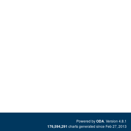
Powered by
. Version 4.8.1
ODA
charts generated since Feb 27, 2013
176,594,291