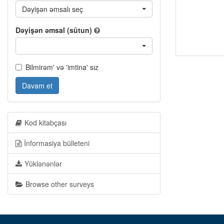
Dəyişən əmsalı seç
Dəyişən əmsal (sütun)
Bilmirəm' və 'imtina' sız
Davam et
Kod kitabçası
İnformasiya bülleteni
Yüklənənlər
Browse other surveys