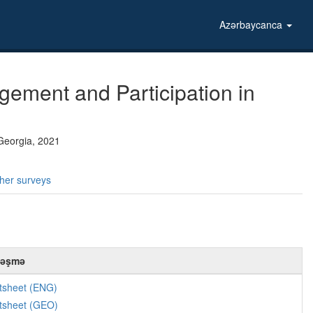
Azərbaycanca
gement and Participation in
 Georgia, 2021
her surveys
ləşmə
tsheet (ENG)
tsheet (GEO)