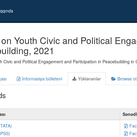
qqında
on Youth Civic and Political Enga
uilding, 2021
 Civic and Political Engagement and Participation in Peacebuilding in
çası
İnformasiya bülleteni
Yüklənənlər
Browse ot
ds
ası
Sənəd
STATA)
Fac
SPSS)
Fac