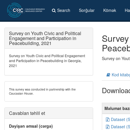
Search
Sorğular
Kömək
Ha
Survey on Youth Civic and Political
Survey 
Engagement and Participation in
Peacebuilding, 2021
Peaceb
Survey on Youth Civic and Political Engagement
Survey on Youth
and Participation in Peacebuilding in Georgia,
2021
Kod kitab
Downloa
This survey was conducted in partnership with the
Caucasian House.
Məlumat baz
Cavabları təhlil et
Dataset (
Dəyişən əmsal (cərgə)
Dataset (