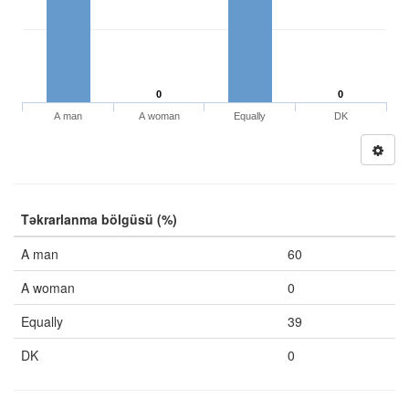
0
0
A man
A woman
Equally
DK
Təkrarlanma bölgüsü (%)
A man
60
A woman
0
Equally
39
DK
0