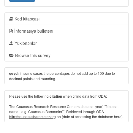
Kod kitabçası
İnformasiya bülleteni
Yüklənənlər
Browse this survey
In some cases the percentages do not add up to 100 due to
qeyd:
decimal points and rounding.
Please use the following
when citing data from ODA:
citation
The Caucasus Research Resource Centers. (dataset year) "[dataset
name - e.g. Caucasus Barometer]". Retrieved through ODA -
http://caucasusbarometer.org
on {date of accessing the database here}.