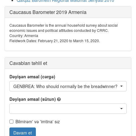
Qafqaz Barometri Regional Məlumat Seriyası 2010
Caucasus Barometer 2019 Armenia
Caucasus Barometer is the annual household survey about social
economic issues and political attitudes conducted by CRRC.
Country: Armenia
Fieldwork Dates: February 21, 2020 to March 15, 2020.
Cavabları təhlil et
Dəyişən əmsal (cərgə)
GENBREA: Who should normally be the breadwinner?
Dəyişən əmsal (sütun)
Bilmirəm' və 'imtina' sız
Davam et