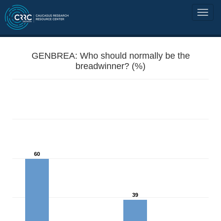
GENBREA: Who should normally be the
breadwinner? (%)
60
39