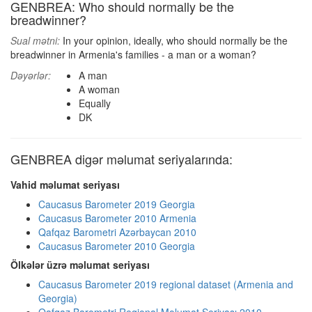
GENBREA: Who should normally be the
breadwinner?
Sual mətni:
In your opinion, ideally, who should normally be the
breadwinner in Armenia's families - a man or a woman?
Dəyərlər:
A man
A woman
Equally
DK
GENBREA digər məlumat seriyalarında:
Vahid məlumat seriyası
Caucasus Barometer 2019 Georgia
Caucasus Barometer 2010 Armenia
Qafqaz Barometri Azərbaycan 2010
Caucasus Barometer 2010 Georgia
Ölkələr üzrə məlumat seriyası
Caucasus Barometer 2019 regional dataset (Armenia and
Georgia)