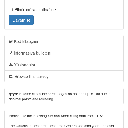
Bilmirəm' və 'imtina' sız
Davam et
Kod kitabçası
İnformasiya bülleteni
Yüklənənlər
Browse this survey
In some cases the percentages do not add up to 100 due to
qeyd:
decimal points and rounding.
Please use the following
when citing data from ODA:
citation
The Caucasus Research Resource Centers. (dataset year) "[dataset