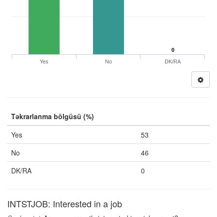
0
Yes
No
DK/RA
Təkrarlanma bölgüsü (%)
Yes
53
No
46
DK/RA
0
INTSTJOB: Interested in a job