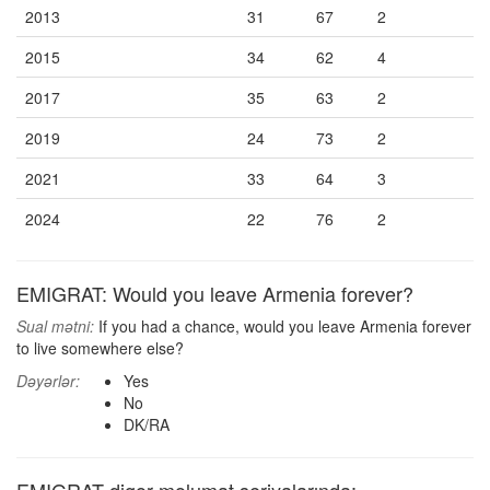
2013
31
67
2
2015
34
62
4
2017
35
63
2
2019
24
73
2
2021
33
64
3
2024
22
76
2
EMIGRAT: Would you leave Armenia forever?
Sual mətni:
If you had a chance, would you leave Armenia forever
to live somewhere else?
Dəyərlər:
Yes
No
DK/RA