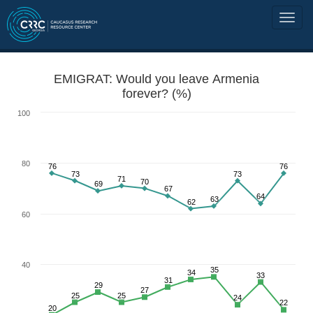
EMIGRAT: Would you leave Armenia
forever? (%)
100
80
76
76
73
73
71
70
69
67
64
63
62
60
40
35
34
33
31
29
27
25
25
24
22
20