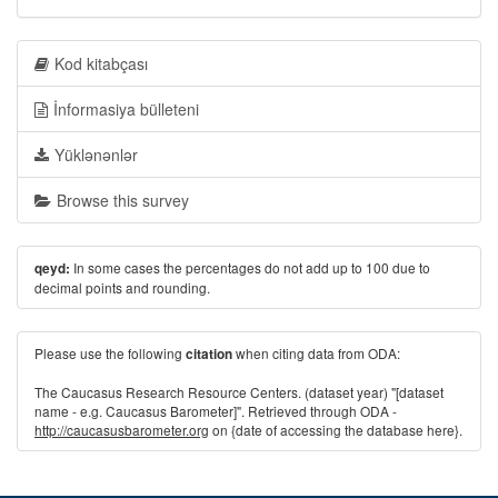
Kod kitabçası
İnformasiya bülleteni
Yüklənənlər
Browse this survey
In some cases the percentages do not add up to 100 due to
qeyd:
decimal points and rounding.
Please use the following
when citing data from ODA:
citation
The Caucasus Research Resource Centers. (dataset year) "[dataset
name - e.g. Caucasus Barometer]". Retrieved through ODA -
http://caucasusbarometer.org
on {date of accessing the database here}.